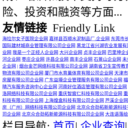
险、投资和融资等方面...
友情链接
Friendly Link
海拉尔女子医院企业网
嘉祥县百顺水泥制品厂.企业网
东莞市
国际建材城商业管理有限公司企业网
黑龙江省兴湖农业发展有
业网
我是一个正经人企业网
大兴企业网
贞丰企业网
巴里坤企
河企业网
枣庄企业网
许昌企业网
南丰企业网
石景山企业网
未
企业网
|
烟台金芒网络科技有限公司企业网
湖南省卫生宣传教
物流有限公司企业网
厦门市水育巢体育有限公司企业网
天津市
房屋有限公司企业网
广东益壕企业管理服务有限公司企业网
福
晴汽车服务咨询中心企业网
河南好住酒店管理有限公司企业网
洛网络科技有限公司企业网
重庆智宸仁科技有限公司企业网
重
科技有限公司企业网
上海煌盒科技有限公司企业网
芦溪企业网
房（广州）网络科技有限公司企业网
北京众合劲拓新能源科技
司企业网
北京众合劲拓新能源科技有限公司企业网
大连语落绘
栏目导航:
首页
|
企业查询